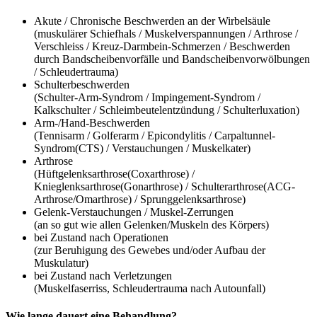
Akute / Chronische Beschwerden an der Wirbelsäule
(muskulärer Schiefhals / Muskelverspannungen / Arthrose /
Verschleiss / Kreuz-Darmbein-Schmerzen / Beschwerden
durch Bandscheibenvorfälle und Bandscheibenvorwölbungen
/ Schleudertrauma)
Schulterbeschwerden
(Schulter-Arm-Syndrom / Impingement-Syndrom /
Kalkschulter / Schleimbeutelentzündung / Schulterluxation)
Arm-/Hand-Beschwerden
(Tennisarm / Golferarm / Epicondylitis / Carpaltunnel-
Syndrom(CTS) / Verstauchungen / Muskelkater)
Arthrose
(Hüftgelenksarthrose(Coxarthrose) /
Knieglenksarthrose(Gonarthrose) / Schulterarthrose(ACG-
Arthrose/Omarthrose) / Sprunggelenksarthrose)
Gelenk-Verstauchungen / Muskel-Zerrungen
(an so gut wie allen Gelenken/Muskeln des Körpers)
bei Zustand nach Operationen
(zur Beruhigung des Gewebes und/oder Aufbau der
Muskulatur)
bei Zustand nach Verletzungen
(Muskelfaserriss, Schleudertrauma nach Autounfall)
Wie lange dauert eine Behandlung?