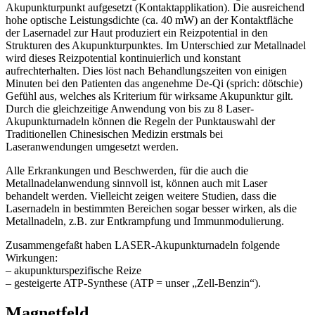
Akupunkturpunkt aufgesetzt (Kontaktapplikation). Die ausreichend
hohe optische Leistungsdichte (ca. 40 mW) an der Kontaktfläche
der Lasernadel zur Haut produziert ein Reizpotential in den
Strukturen des Akupunkturpunktes. Im Unterschied zur Metallnadel
wird dieses Reizpotential kontinuierlich und konstant
aufrechterhalten. Dies löst nach Behandlungszeiten von einigen
Minuten bei den Patienten das angenehme De-Qi (sprich: dötschie)
Gefühl aus, welches als Kriterium für wirksame Akupunktur gilt.
Durch die gleichzeitige Anwendung von bis zu 8 Laser-
Akupunkturnadeln können die Regeln der Punktauswahl der
Traditionellen Chinesischen Medizin erstmals bei
Laseranwendungen umgesetzt werden.
Alle Erkrankungen und Beschwerden, für die auch die
Metallnadelanwendung sinnvoll ist, können auch mit Laser
behandelt werden. Vielleicht zeigen weitere Studien, dass die
Lasernadeln in bestimmten Bereichen sogar besser wirken, als die
Metallnadeln, z.B. zur Entkrampfung und Immunmodulierung.
Zusammengefaßt haben LASER-Akupunkturnadeln folgende
Wirkungen:
– akupunkturspezifische Reize
– gesteigerte ATP-Synthese (ATP = unser „Zell-Benzin“).
Magnetfeld