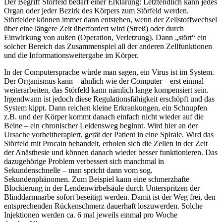
Der Begriff Störfeld bedarf einer Erklärung: Letztendlich kann jedes
Organ oder jeder Bezirk des Körpers zum Störfeld werden.
Störfelder können immer dann entstehen, wenn der Zellstoffwechsel
über eine längere Zeit überfordert wird (Streß) oder durch
Einwirkung von außen (Operation, Verletzung). Dann „stört“ ein
solcher Bereich das Zusammenspiel all der anderen Zellfunktionen
und die Informationsweitergabe im Körper.
In der Computersprache würde man sagen, ein Virus ist im System.
Der Organismus kann – ähnlich wie der Computer – erst einmal
weiterarbeiten, das Störfeld kann nämlich lange kompensiert sein.
Irgendwann ist jedoch diese Regulationsfähigkeit erschöpft und das
System kippt. Dann reichen kleine Erkrankungen, ein Schnupfen
z.B. und der Körper kommt danach einfach nicht wieder auf die
Beine – ein chronischer Leidensweg beginnt. Wird hier an der
Ursache vorbeitherapiert, gerät der Patient in eine Spirale. Wird das
Störfeld mit Procain behandelt, erholen sich die Zellen in der Zeit
der Anästhesie und können danach wieder besser funktionieren. Das
dazugehörige Problem verbessert sich manchmal in
Sekundenschnelle – man spricht dann vom sog.
Sekundenphänomen. Zum Beispiel kann eine schmerzhafte
Blockierung in der Lendenwirbelsäule durch Unterspritzen der
Blinddarmnarbe sofort beseitigt werden. Damit ist der Weg frei, den
entsprechenden Rückenschmerz dauerhaft loszuwerden. Solche
Injektionen werden ca. 6 mal jeweils einmal pro Woche