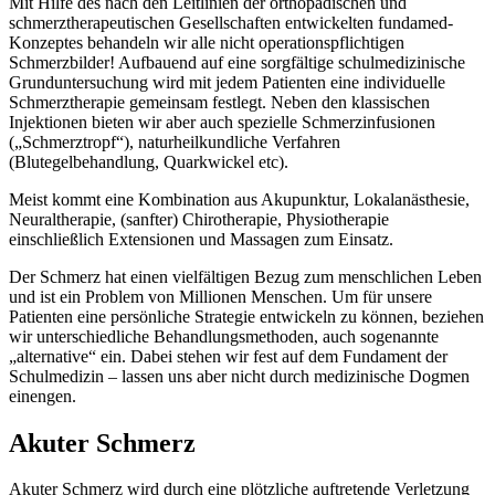
Mit Hilfe des nach den Leitlinien der orthopädischen und
schmerztherapeutischen Gesellschaften entwickelten fundamed-
Konzeptes behandeln wir alle nicht operationspflichtigen
Schmerzbilder! Aufbauend auf eine sorgfältige schulmedizinische
Grunduntersuchung wird mit jedem Patienten eine individuelle
Schmerztherapie gemeinsam festlegt. Neben den klassischen
Injektionen bieten wir aber auch spezielle Schmerzinfusionen
(„Schmerztropf“), naturheilkundliche Verfahren
(Blutegelbehandlung, Quarkwickel etc).
Meist kommt eine Kombination aus Akupunktur, Lokalanästhesie,
Neuraltherapie, (sanfter) Chirotherapie, Physiotherapie
einschließlich Extensionen und Massagen zum Einsatz.
Der Schmerz hat einen vielfältigen Bezug zum menschlichen Leben
und ist ein Problem von Millionen Menschen. Um für unsere
Patienten eine persönliche Strategie entwickeln zu können, beziehen
wir unterschiedliche Behandlungsmethoden, auch sogenannte
„alternative“ ein. Dabei stehen wir fest auf dem Fundament der
Schulmedizin – lassen uns aber nicht durch medizinische Dogmen
einengen.
Akuter Schmerz
Akuter Schmerz wird durch eine plötzliche auftretende Verletzung