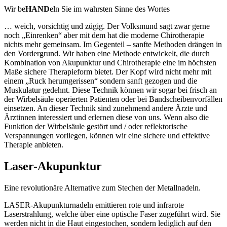
Wir be
HAND
eln Sie im wahrsten Sinne des Wortes
… weich, vorsichtig und zügig. Der Volksmund sagt zwar gerne
noch „Einrenken“ aber mit dem hat die moderne Chirotherapie
nichts mehr gemeinsam. Im Gegenteil – sanfte Methoden drängen in
den Vordergrund. Wir haben eine Methode entwickelt, die durch
Kombination von Akupunktur und Chirotherapie eine im höchsten
Maße sichere Therapieform bietet. Der Kopf wird nicht mehr mit
einem „Ruck herumgerissen“ sondern sanft gezogen und die
Muskulatur gedehnt. Diese Technik können wir sogar bei frisch an
der Wirbelsäule operierten Patienten oder bei Bandscheibenvorfällen
einsetzen. An dieser Technik sind zunehmend andere Ärzte und
Ärztinnen interessiert und erlernen diese von uns. Wenn also die
Funktion der Wirbelsäule gestört und / oder reflektorische
Verspannungen vorliegen, können wir eine sichere und effektive
Therapie anbieten.
Laser-Akupunktur
Eine revolutionäre Alternative zum Stechen der Metallnadeln.
LASER-Akupunkturnadeln emittieren rote und infrarote
Laserstrahlung, welche über eine optische Faser zugeführt wird. Sie
werden nicht in die Haut eingestochen, sondern lediglich auf den