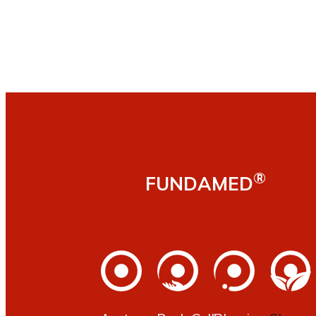
Traditionelle Chinesische Medizi
Akupunktur
Chinesische Phytotherapie
Moxibustion
®
FUNDAMED