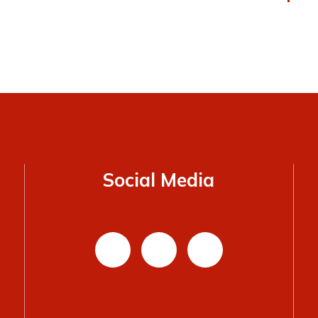
n
Vitamin-C-Infusion
Procain-Basen-Infu
Eisen-Infusionen
Social Media