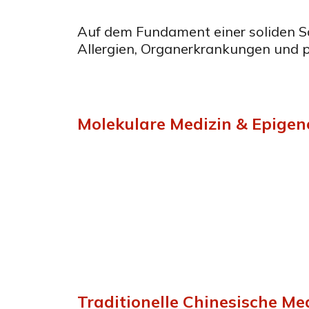
Auf dem Fundament einer soliden S
Allergien, Organerkrankungen und 
Molekulare Medizin & Epigen
Einführung – Molekulare Medizin
Artgerechte Ernährung
Artgerechte Bewegung
Artgerechte Entspannung
Traditionelle Chinesische Me