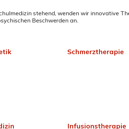
chulmedizin stehend, wenden wir innovative Th
psychischen Beschwerden an.
etik
Schmerztherapie
Schmerztherapie
Chirotherapie
Laser
Magnetfeld
Neuraltherapie
Taping
dizin
Infusionstherapie